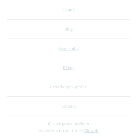
O mně
Blog
Moje knihy
Děkuji
Besedy/spolupráce
Kontakt
© 2026 Jana Burešová
Vytvořeno na platformě
Mioweb