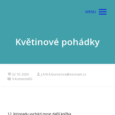
MENU
Květinové pohádky
22.10. 2020
J.A.N.A.buresova@seznam.cz
0 Komentářů
12. listopadu vychází moje další knížka