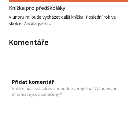
Knížka pro předškoláky
V únoru mi bude vycházet další knížka: Poslední rok ve
školce. Začala jsem…
Komentáře
Přidat komentář
Vaše e-mailová adresa nebude zveřejněna.
Vyžadované
informace jsou označeny
*