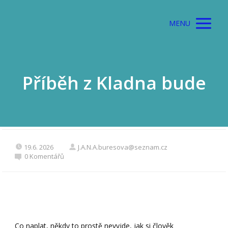
MENU
Příběh z Kladna bude
19.6. 2026
J.A.N.A.buresova@seznam.cz
0 Komentářů
Co naplat, někdy to prostě nevyjde, jak si člověk