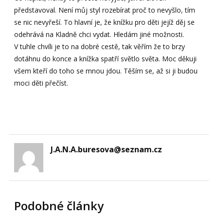
představoval. Není můj styl rozebírat proč to nevyšlo, tím
se nic nevyřeší. To hlavní je, že knížku pro děti jejíž děj se
odehrává na Kladně chci vydat. Hledám jiné možnosti.
V tuhle chvíli je to na dobré cestě, tak věřím že to brzy
dotáhnu do konce a knížka spatří světlo světa. Moc děkuji
všem kteří do toho se mnou jdou. Těším se, až si ji budou
moci děti přečíst.
J.A.N.A.buresova@seznam.cz
Podobné články