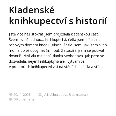
Kladenské
knihkupectví s historií
Jistě více než stokrát jsem projížděla kladenskou částí
Švermov až jednou… Knihkupectví, četla jsem nápis nad
rohovým domem hned u silnice. Žasla jsem, jak jsem si ho
mohla do té doby nevšimnout. Zatoužila jsem se podívat
dovnitř. Přivítala mě paní Blanka Svobodová, jak jsem se
dozvěděla, nejen knihkupkyně ale i výtvarnice.
V prostorech knihkupectví visí na stěnách její díla a stůl...
20.11. 2025
J.A.N.A.buresova@seznam.cz
0
Komentářů