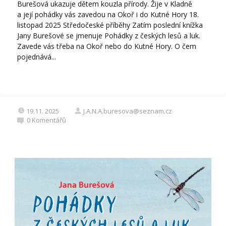
Burešová ukazuje dětem kouzla přírody. Žije v Kladně
a její pohádky vás zavedou na Okoř i do Kutné Hory 18.
listopad 2025 Středočeské příběhy Zatím poslední knížka
Jany Burešové se jmenuje Pohádky z českých lesů a luk.
Zavede vás třeba na Okoř nebo do Kutné Hory. O čem
pojednává...
19.11. 2025
J.A.N.A.buresova@seznam.cz
0
Komentářů