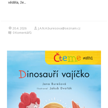
věděla, že...
20.4. 2026
J.A.N.A.buresova@seznam.cz
0
Komentářů