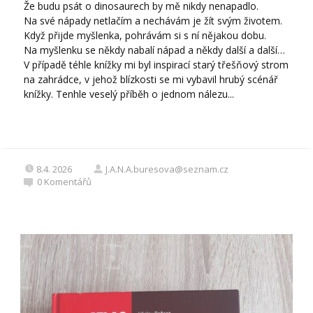
Že budu psát o dinosaurech by mě nikdy nenapadlo.
Na své nápady netlačím a nechávám je žít svým životem.
Když přijde myšlenka, pohrávám si s ní nějakou dobu.
Na myšlenku se někdy nabalí nápad a někdy další a další…
V případě téhle knížky mi byl inspirací starý třešňový strom
na zahrádce, v jehož blízkosti se mi vybavil hrubý scénář
knížky. Tenhle veselý příběh o jednom nálezu...
8.4. 2026
J.A.N.A.buresova@seznam.cz
0
Komentářů