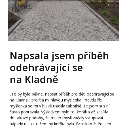
Napsala jsem příběh
odehrávající se
na Kladně
„To by bylo pěkné, napsat příběh pro děti odehrávající se
na Kladně,“ prolítla mi hlavou myšlenka. Pravdu říci,
myšlenka se mi v hlavě usídlila tak silně, že jsem si s ní
často pohrávala. Výsledkem bylo to, že sílila až zesílila
do takové podoby, že mi do mysli začaly vstupovat
nápady na to, o čem by knížka byla. Brzdilo mě, že jsem