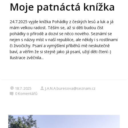
Moje patnáctá knížka
24.7.2025 vyjde knížka Pohádky z českých lesů a luk a já
mám velkou radost. Těším se, až si děti budou číst
pohádky o přírodě a dozví se něco nového. Seznámí se
nejen s názvy míst v naší republice, ale někdy i s rostlinami
či živočichy. Psaní a vymýšlení příběhů mě neskutečně
baví, a věřím že si stejně jako já psaní, užijí děti čtení:-)
Ilustrace zvěčnila...
18.7. 2025
J.A.N.A.buresova@seznam.cz
0
Komentářů