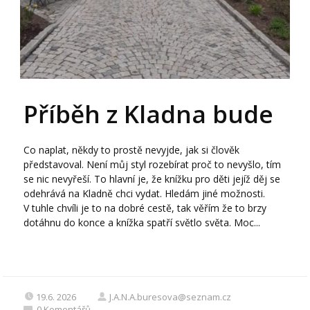
Příběh z Kladna bude
Co naplat, někdy to prostě nevyjde, jak si člověk
představoval. Není můj styl rozebírat proč to nevyšlo, tím
se nic nevyřeší. To hlavní je, že knížku pro děti jejíž děj se
odehrává na Kladně chci vydat. Hledám jiné možnosti.
V tuhle chvíli je to na dobré cestě, tak věřím že to brzy
dotáhnu do konce a knížka spatří světlo světa. Moc...
19.6. 2026
J.A.N.A.buresova@seznam.cz
0
Komentářů