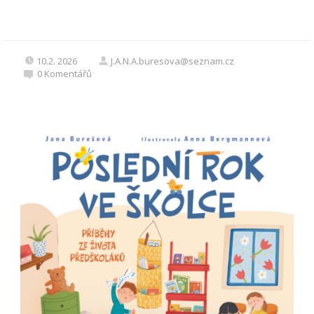
10.2. 2026
J.A.N.A.buresova@seznam.cz
0
Komentářů