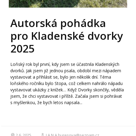
Autorská pohádka
pro Kladenské dvorky
2025
Loňský rok byl první, kdy jsem se účastnila Kladenských
dvorků. Jak jsem již jednou psala, období mezi nápadem
vystavovat a přihlásit se, bylo jen několik dní. Téma
loňského ročníku bylo Stopa, což celkem nahrálo nápadu
vystavovat ukázky z knížek… Když Dvorky skončily, věděla
jsem, že chci vystavovat i příště. Začala jsem si pohrávat
s myšlenkou, že bych letos napsala...
2.6. 2025
J.A.N.A.buresova@seznam.cz