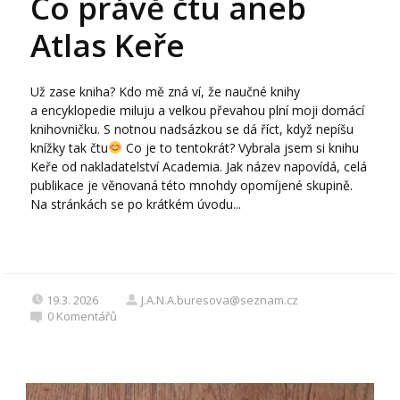
Co právě čtu aneb
Atlas Keře
Už zase kniha? Kdo mě zná ví, že naučné knihy
a encyklopedie miluju a velkou převahou plní moji domácí
knihovničku. S notnou nadsázkou se dá říct, když nepíšu
knížky tak čtu
Co je to tentokrát? Vybrala jsem si knihu
Keře od nakladatelství Academia. Jak název napovídá, celá
publikace je věnovaná této mnohdy opomíjené skupině.
Na stránkách se po krátkém úvodu...
19.3. 2026
J.A.N.A.buresova@seznam.cz
0
Komentářů