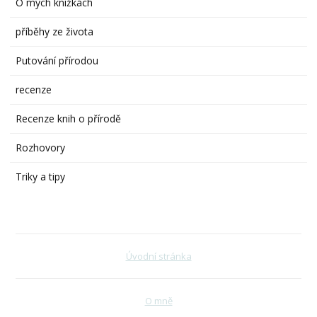
O mých knížkách
příběhy ze života
Putování přírodou
recenze
Recenze knih o přírodě
Rozhovory
Triky a tipy
Úvodní stránka
O mně