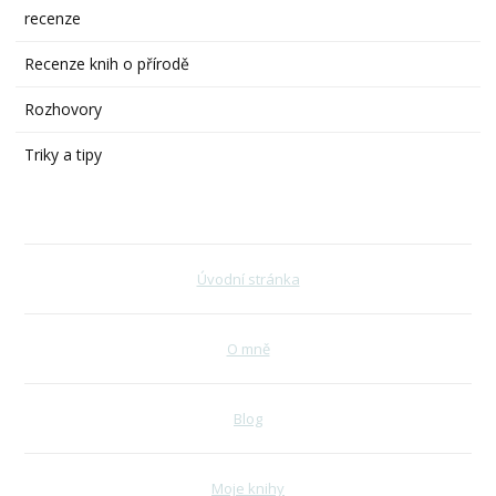
recenze
Recenze knih o přírodě
Rozhovory
Triky a tipy
Úvodní stránka
O mně
Blog
Moje knihy