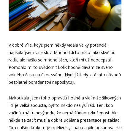
V dobré víře, když jsem někdy viděla velký potenciál,
napsala jsem více slov. Mnoho lidí to bralo jako skvělou
radu, ale našlo se mnoho těch, kteří mi už neodepsali.
Pomohlo mi to uvědomit kolik hodně dávám ze svého
volného času na úkor svého. Nyní již tedy z těchto důvodů
bezplatné poradenství neposkytuji.
Nakoukala jsem toho opravdu hodně a vidím že šikovných
lidí je velká spousta, byť to někdo neslyší rád. Ten, kdo
začíná, má tu nevýhodu, že nemá žádnou zkušenost. Ale
někde se začít musí a dobře udělaná prezentace je základ.
Tím dalším krokem je trpělivost, snaha a píle posunovat se