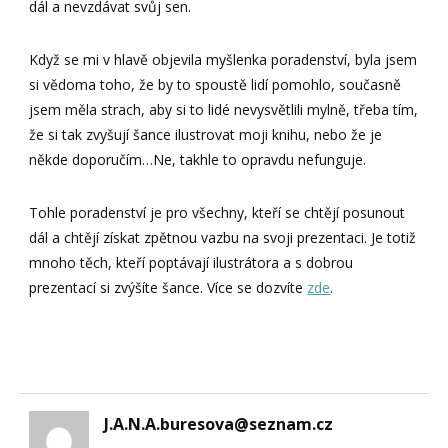
dál a nevzdávat svůj sen.
Když se mi v hlavě objevila myšlenka poradenství, byla jsem
si vědoma toho, že by to spoustě lidí pomohlo, současně
jsem měla strach, aby si to lidé nevysvětlili mylně, třeba tím,
že si tak zvyšují šance ilustrovat moji knihu, nebo že je
někde doporučím…Ne, takhle to opravdu nefunguje.
Tohle poradenství je pro všechny, kteří se chtějí posunout
dál a chtějí získat zpětnou vazbu na svoji prezentaci. Je totiž
mnoho těch, kteří poptávají ilustrátora a s dobrou
prezentací si zvýšíte šance. Více se dozvíte
zde
.
J.A.N.A.buresova@seznam.cz