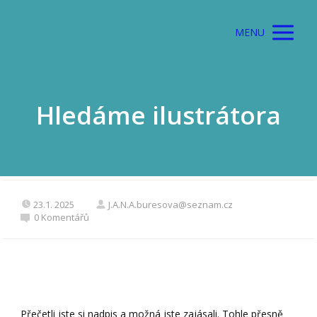
MENU
Hledáme ilustrátora
23.1. 2025
J.A.N.A.buresova@seznam.cz
0 Komentářů
Přečetli jste si nadpis a možná jste zajásali. Tohle přesně