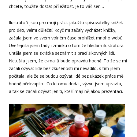
chcete, toužíte dostat příležitost. Je to váš sen…
Ilustrátoři jsou pro moji práci, jakožto spisovatelky knížek
pro děti, velmi důležití. Když mi začaly vycházet knížky,
začala jsem ve svém volném čase prohlížet mnoho webů.
Uveřejnila jsem tady i zmínku o tom že hledám ilustrátora.
Chtěla jsem se zkrátka seznámit s prací šikovných lidí.
Netušila jsem, že e-mailů bude opravdu hodně. To že se mi
začali ozývat lidé bez zkušeností mi nevadilo, s tím jsem
počítala, ale že se budou ozývat lidé bez ukázek práce mě
hodně překvapilo…Co k tomu dodat, výzvu jsem upravila,
a tak se začali ozývat jen ti, kteří mají nějakou prezentaci.