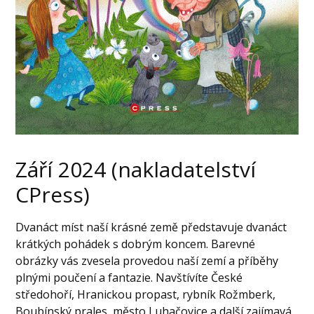
Září 2024 (nakladatelství
CPress)
Dvanáct míst naší krásné země představuje dvanáct
krátkých pohádek s dobrým koncem. Barevné
obrázky vás zvesela provedou naší zemí a příběhy
plnými poučení a fantazie. Navštívíte České
středohoří, Hranickou propast, rybník Rožmberk,
Boubínský prales, město Luhačovice a další zajímavá