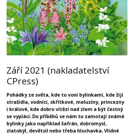
Září 2021 (nakladatelství
CPress)
Pohádky ze světa, kde to voní bylinkami, kde žijí
strašidla, vodníci, skřítkové, meluzíny, princezny
i králové, kde dobro vítězí nad zlem a být čestný
se vyplácí. Do příběhů se nám tu zamotají známé
bylinky jako například šafrán, dobromysl,
zlatobýl, devětsil nebo třeba hluchavka. Vlídné