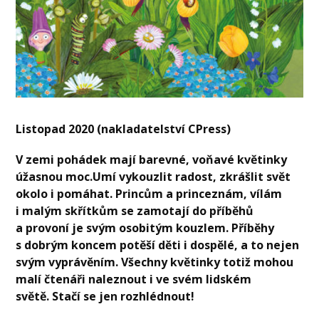
Listopad 2020 (nakladatelství CPress)
V zemi pohádek mají barevné, voňavé květinky
úžasnou moc.Umí vykouzlit radost, zkrášlit svět
okolo i pomáhat. Princům a princeznám, vílám
i malým skřítkům se zamotají do příběhů
a provoní je svým osobitým kouzlem. Příběhy
s dobrým koncem potěší děti i dospělé, a to nejen
svým vyprávěním. Všechny květinky totiž mohou
malí čtenáři naleznout i ve svém lidském
světě. Stačí se jen rozhlédnout!