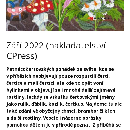
Září 2022 (nakladatelství
CPress)
Patnáct čertovských pohádek ze světa, kde se
v příbězích neobjevují pouze rozpustilí čerti,
čertice a malí čertíci, ale kde to opět voní
bylinkami a objevují se i mnohé další zajímavé
rostliny, leckdy se vskutku čertovskými jmény
jako rulík, ďáblík, kozlík, čertkus. Najdeme tu ale
také zdánlivě obyčejný chmel, brambor či křen
a další rostliny. Veselé i názorné obrázky
pomohou dětem je v přírodě poznat. Z příběhů se