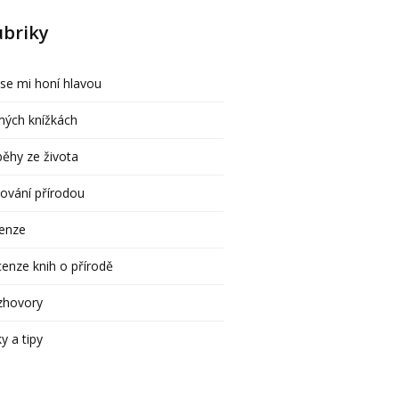
ubriky
se mi honí hlavou
mých knížkách
běhy ze života
ování přírodou
cenze
enze knih o přírodě
zhovory
ky a tipy