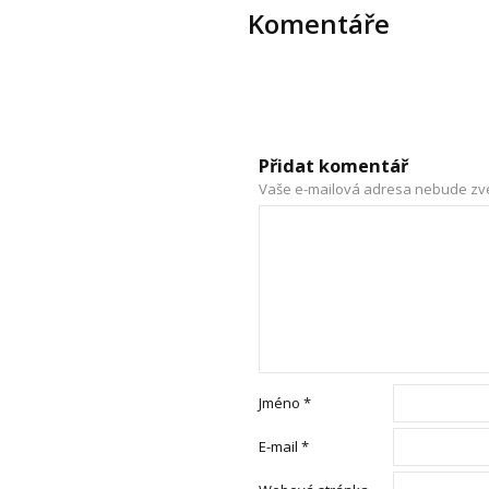
Komentáře
Přidat komentář
Vaše e-mailová adresa nebude zv
Jméno
*
E-mail
*