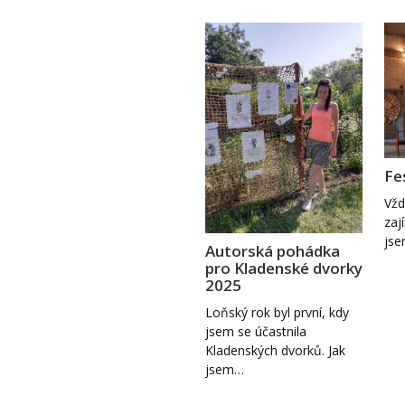
Fe
Vžd
zaj
jse
Autorská pohádka
pro Kladenské dvorky
2025
Loňský rok byl první, kdy
jsem se účastnila
Kladenských dvorků. Jak
jsem…