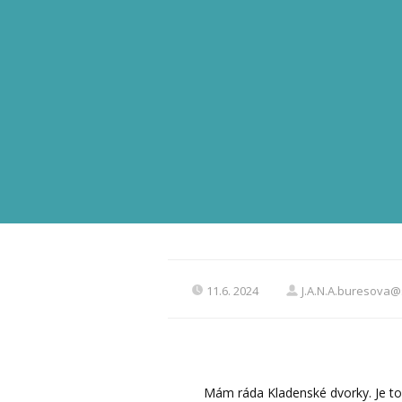
11.6. 2024
J.A.N.A.buresova
Mám ráda Kladenské dvorky. Je to s