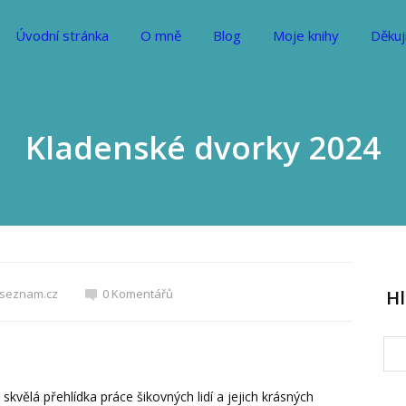
Úvodní stránka
O mně
Blog
Moje knihy
Děkuj
Kladenské dvorky 2024
@seznam.cz
0 Komentářů
H
kvělá přehlídka práce šikovných lidí a jejich krásných