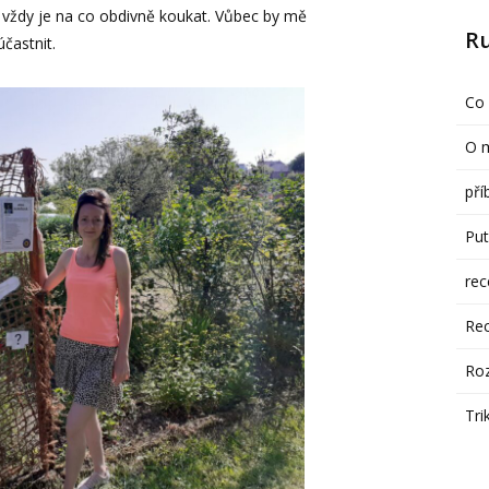
, vždy je na co obdivně koukat. Vůbec by mě
R
častnit.
Co 
O 
pří
Put
re
Rec
Ro
Tri