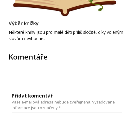
Výběr knížky
Některé knihy jsou pro malé děti příliš složité, díky voleným
slovům nevhodné.…
Komentáře
Přidat komentář
Vaše e-mailová adresa nebude zveřejněna.
Vyžadované
informace jsou označeny
*