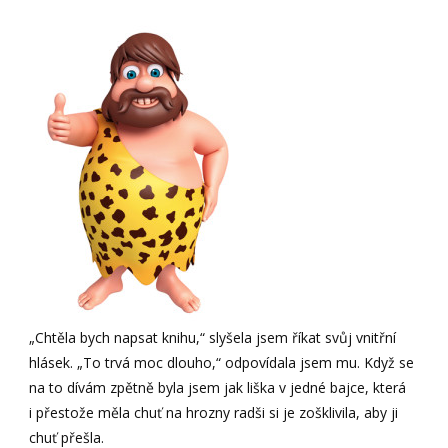
„Chtěla bych napsat knihu,“ slyšela jsem říkat svůj vnitřní
hlásek. „To trvá moc dlouho,“ odpovídala jsem mu. Když se
na to dívám zpětně byla jsem jak liška v jedné bajce, která
i přestože měla chuť na hrozny radši si je zošklivila, aby ji
chuť přešla.