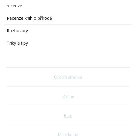
recenze
Recenze knih o přírodě
Rozhovory
Triky a tipy
Úvodní stránka
O mně
Blog
Moje knihy