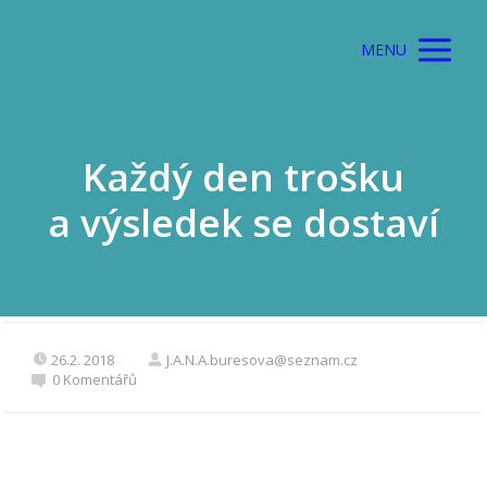
MENU
Každý den trošku
a výsledek se dostaví
26.2. 2018
J.A.N.A.buresova@seznam.cz
0 Komentářů