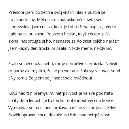
Předloni jsem poslechla svůj vnitřní hlas a pustila se
do psaní knihy. Měla jsem chuť uskutečnit svůj sen
a nemyslela jsem na to, kolik je toho třeba napsat, aby to
dalo na celou knihu. Po vzoru hesla: „Když chcete sníst
slona, naporcujte si ho, nesnažte se ho sníst celého naráz.“
Jsem každý den trošku připsala. Někdy méně, někdy víc.
Stalo se něco úžasného, moje netrpělivost zmizela. Nebylo
to naráz ale myslím, že se pozvolna začala vytracovat, snad
díky tomu, že jsem se jí nenechala ovládnout.
Když nad tím přemýšlím, netrpělivost je ve své podstatě
určitý druh lenosti. Je to nechuť dotáhnout věci do konce.
Vymlouvat se na ni není omluva a dá se s ní bojovat. Když
člověk opravdu chce, dokáže zvítězit i nad netrpělivostí.