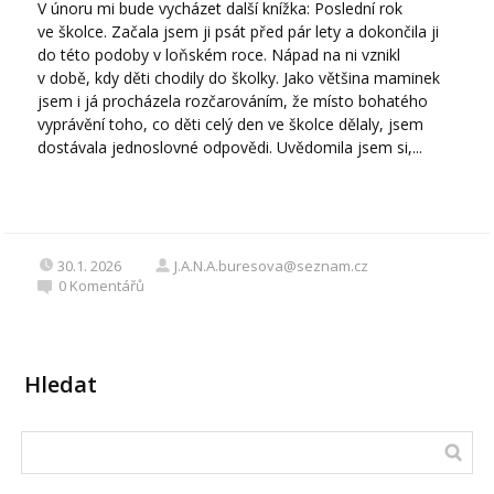
V únoru mi bude vycházet další knížka: Poslední rok
ve školce. Začala jsem ji psát před pár lety a dokončila ji
do této podoby v loňském roce. Nápad na ni vznikl
v době, kdy děti chodily do školky. Jako většina maminek
jsem i já procházela rozčarováním, že místo bohatého
vyprávění toho, co děti celý den ve školce dělaly, jsem
dostávala jednoslovné odpovědi. Uvědomila jsem si,...
30.1. 2026
J.A.N.A.buresova@seznam.cz
0
Komentářů
Hledat