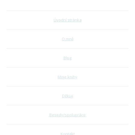
Úvodní stránka
O mně
Blog
Moje knihy
Děkuji
Besedy/spolupráce
Kontakt