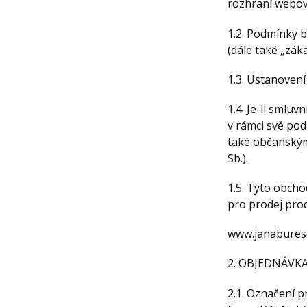
rozhraní webov
1.2. Podmínky b
(dále také „záka
1.3. Ustanoven
1.4. Je-li smlu
v rámci své po
také občanským
Sb.).
1.5. Tyto obch
pro prodej pro
www.janabures
2. OBJEDNÁVK
2.1. Označení 