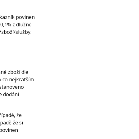
zákazník povinen
 0,1% z dlužné
/zboží/služby.
ané zboží dle
v co nejkratším
 stanoveno
e dodání
řípadě, že
padě že si
 povinen