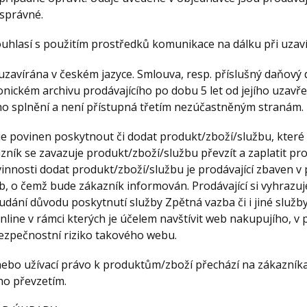
správné.
ouhlasí s použitím prostředků komunikace na dálku při uzav
 uzavírána v českém jazyce. Smlouva, resp. příslušný daňový
onickém archivu prodávajícího po dobu 5 let od jejího uzavř
ho splnění a není přístupná třetím nezúčastněným stranám.
í je povinen poskytnout či dodat produkt/zboží/službu, které
zník se zavazuje produkt/zboží/službu převzít a zaplatit pr
innosti dodat produkt/zboží/službu je prodávající zbaven v
, o čemž bude zákazník informován. Prodávající si vyhrazuj
dání důvodu poskytnutí služby Zpětná vazba či i jiné služby 
nline v rámci kterých je účelem navštívit web nakupujího, v
ezpečnostní riziko takového webu.
 nebo užívací právo k produktům/zboží přechází na zákazník
ho převzetím.