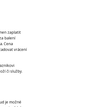
nen zaplatit
za balení
na. Cena
žadovat vrácení
azníkovi
ží či služby.
kud je možné