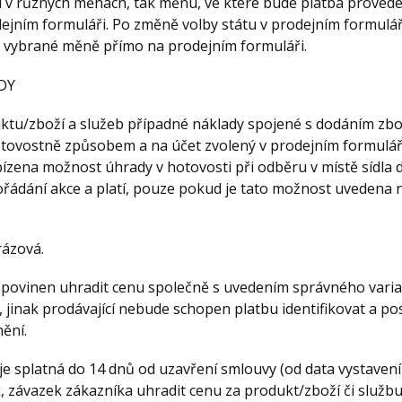
 v různých měnách, tak měnu, ve které bude platba proveden
ejním formuláři. Po změně volby státu v prodejním formulář
e vybrané měně přímo na prodejním formuláři.
DY
uktu/zboží a služeb případné náklady spojené s dodáním zbo
tovostně způsobem a na účet zvolený v prodejním formulář
ízena možnost úhrady v hotovosti při odběru v místě sídla 
ořádání akce a platí, pouze pokud je tato možnost uvedena 
rázová.
e povinen uhradit cenu společně s uvedením správného varia
 jinak prodávající nebude schopen platbu identifikovat a p
ění.
 je splatná do 14 dnů od uzavření smlouvy (od data vystavení 
k, závazek zákazníka uhradit cenu za produkt/zboží či službu