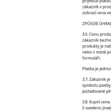
přijmout platbu
zákazník v prod
zobrazí cena v
ZPŮSOB ÚHRA
3.5. Cenu prod
zákazník bezho
produkty je nab
nebo v místě p
formuláři.
Platba je jedno
3.7. Zákazník j
symbolu platby,
požadované pln
3.8. Kupní cena
li uvedeno jina