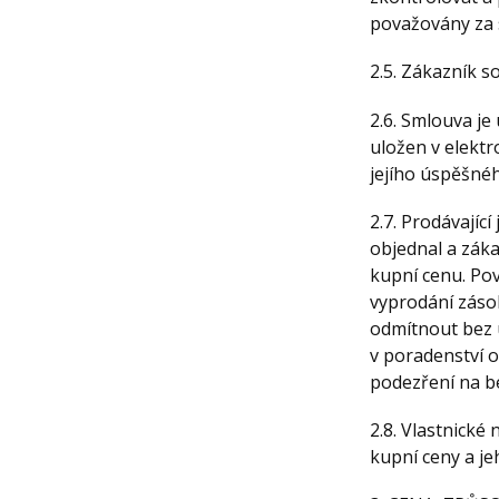
považovány za 
2.5. Zákazník s
2.6. Smlouva je
uložen v elektr
jejího úspěšné
2.7. Prodávajíc
objednal a záka
kupní cenu. Pov
vyprodání zásob
odmítnout bez u
v poradenství o
podezření na b
2.8. Vlastnické
kupní ceny a je