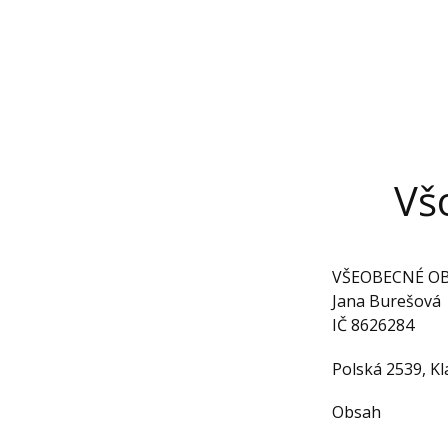
Všeobe
Vš
VŠEOBECNÉ O
Jana Burešová
IČ 8626284
Polská 2539, K
Obsah