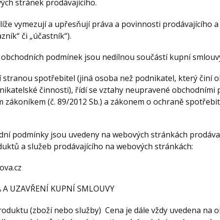
ých stránek prodávajícího.
líže vymezují a upřesňují práva a povinnosti prodávajícího a
zník“ či „účastník“).
í obchodních podmínek jsou nedílnou součástí kupní smlouv
vní stranou spotřebitel (jiná osoba než podnikatel, který činí
dnikatelské činnosti), řídí se vztahy neupravené obchodním
 zákoníkem (č. 89/2012 Sb.) a zákonem o ochraně spotřebite
odní podmínky jsou uvedeny na webových stránkách prodávají
duktů a služeb prodávajícího na webových stránkách:
ova.cz
A A UZAVŘENÍ KUPNÍ SMLOUVY
produktu (zboží nebo služby) Cena je dále vždy uvedena na