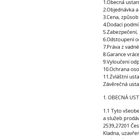
1.Obecná ustan
2.Objednávka a
3.Cena, způsob
4.Dodací podm
5.Zabezpečení,
6.Odstoupení o
7.Práva z vadn
8.Garance vrác
9.Vyloučení od
10.Ochrana oso
11.Zvláštní ust
Závěrečná ust
1. OBECNÁ US
1.1 Tyto všeob
a služeb prodáv
2539,27201 Čes
Kladna, uzavře