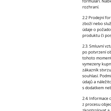
formuláři. Nab
rozhraní.
2.2 Prodejní f
zboží nebo slu
údaje o požado
produktu či pos
2.3. Smluvní vz
po potvrzení ob
tohoto momentu 
vymezeny kupn
zákazník stvrzu
souhlasí. Podm
údajů a náležit
s dodatkem neb
2.4. Informace 
z procesu obje
zkontrolovat a 