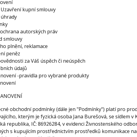
ovení
 Uzavření kupní smlouvy
 úhrady
ínky
 ochrana autorských práv
d smlouvy
ého plnění, reklamace
ení peněz
povědnosti za Váš úspěch či neúspěch
bních údajů
anovení -pravidla pro vybrané produkty
anovení
TANOVENÍ
ecné obchodní podmínky (dále jen "Podmínky") platí pro pro
ajícího, kterým je fyzická osoba Jana Burešová, se sídlem v 
ká republika, IČ: 86926284, v evidenci Živnostenského odbo
ných s kupujícím prostřednictvím prostředků komunikace na