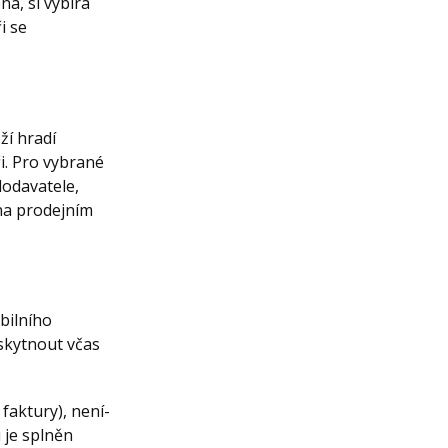
a, si vybírá
i se
ží hradí
i. Pro vybrané
dodavatele,
na prodejním
bilního
oskytnout včas
faktury), není-
 je splněn