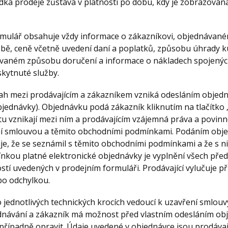
ídka prodeje zůstává v platnosti po dobu, kdy je zobrazov
ormulář obsahuje vždy informace o zákazníkovi, objednávan
žbě, ceně včetně uvedení daní a poplatků, způsobu úhrady k
vaném způsobu doručení a informace o nákladech spojený
kytnuté služby.
tah mezi prodávajícím a zákazníkem vzniká odesláním objedná
jednávky). Objednávku podá zákazník kliknutím na tlačítko „
vznikají mezi ním a prodávajícím vzájemná práva a povinnos
í smlouvou a těmito obchodními podmínkami. Podáním obj
je, že se seznámil s těmito obchodními podmínkami a že s n
ínkou platné elektronické objednávky je vyplnění všech př
ostí uvedených v prodejním formuláři. Prodávající vylučuje př
o odchylkou.
o jednotlivých technických krocích vedoucí k uzavření smlouv
dnávání a zákazník má možnost před vlastním odesláním obj
případně opravit. Údaje uvedené v objednávce jsou prodávaj