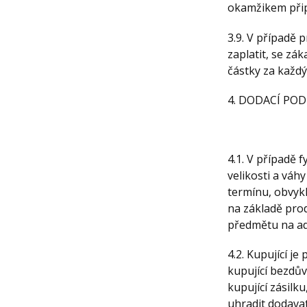
okamžikem přips
3.9. V případě 
zaplatit, se zá
částky za každý
4. DODACÍ PO
4.1. V případě 
velikosti a váh
termínu, obvykl
na základě pro
předmětu na ad
4.2. Kupující j
kupující bezdův
kupující zásilk
uhradit dodava