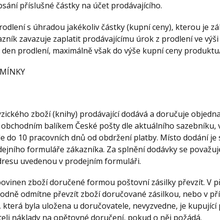
ání příslušné částky na účet prodávajícího.
prodlení s úhradou jakékoliv částky (kupní ceny), kterou je 
kazník zavazuje zaplatit prodávajícímu úrok z prodlení ve výši
 den prodlení, maximálně však do výše kupní ceny produktu
DMÍNKY
fyzického zboží (knihy) prodávající dodává a doručuje objedn
y obchodním balíkem České pošty dle aktuálního sazebníku, 
e do 10 pracovních dnů od obdržení platby. Místo dodání je
dejního formuláře zákazníka. Za splnění dodávky se považuj
resu uvedenou v prodejním formuláři.
e povinen zboží doručené formou poštovní zásilky převzít. V p
odně odmítne převzít zboží doručované zásilkou, nebo v pří
u, která byla uložena u doručovatele, nevyzvedne, je kupující
teli náklady na opětovné doručení, pokud o něj požádá.