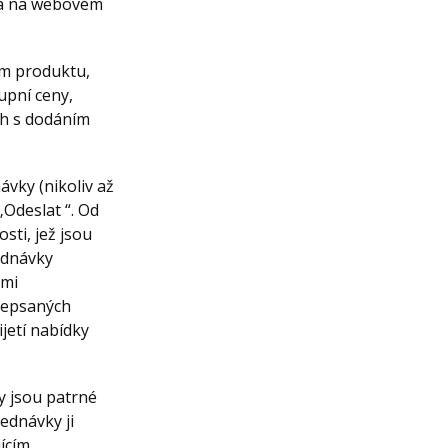
ána na webovém
ém produktu,
upní ceny,
ch s dodáním
vky (nikoliv až
Odeslat “. Od
ti, jež jsou
ednávky
imi
edepsaných
ijetí nabídky
y jsou patrné
ednávky ji
ícím