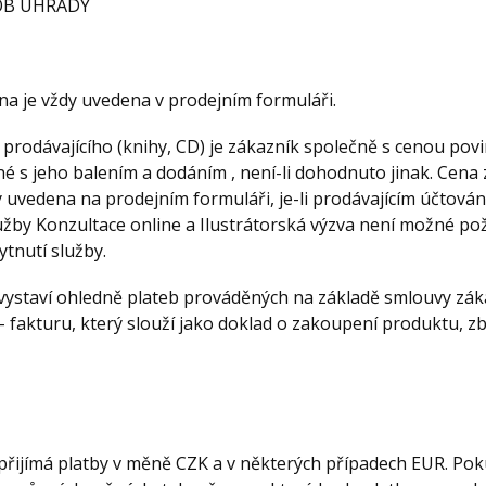
SOB ÚHRADY
na je vždy uvedena v prodejním formuláři.
 prodávajícího (knihy, CD) je zákazník společně s cenou povi
né s jeho balením a dodáním , není-li dohodnuto jinak. Cena 
y uvedena na prodejním formuláři, je-li prodávajícím účtová
užby Konzultace online a Ilustrátorská výzva není možné po
tnutí služby.
í vystaví ohledně plateb prováděných na základě smlouvy zák
 fakturu, který slouží jako doklad o zakoupení produktu, zbo
í přijímá platby v měně CZK a v některých případech EUR. Po