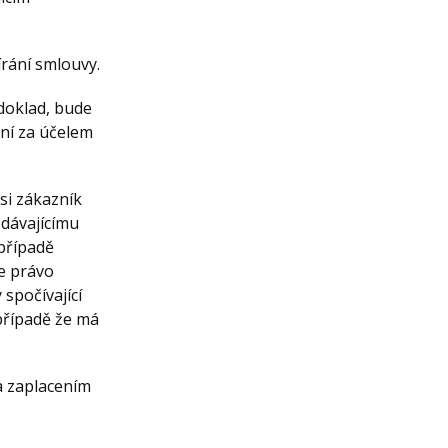
írání smlouvy.
 doklad, bude
ení za účelem
 si zákazník
odávajícímu
 případě
e právo
spočívající
 případě že má
a zaplacením