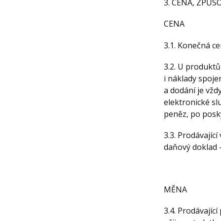
3. CENA, ZPŮ
CENA
3.1. Konečná ce
3.2. U produktů
i náklady spoje
a dodání je vžd
elektronické sl
peněz, po posky
3.3. Prodávajíc
daňový doklad –
MĚNA
3.4. Prodávajíc