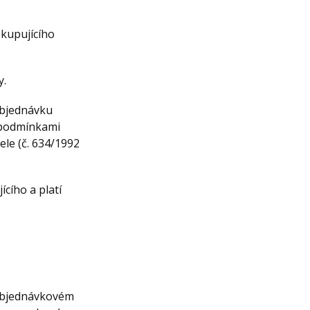
 kupujícího
y.
 objednávku
i podmínkami
le (č. 634/1992
cího a platí
 objednávkovém